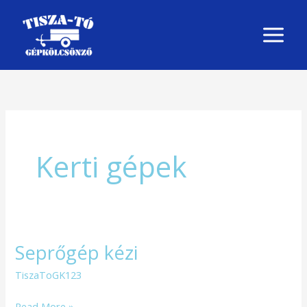
Skip
to
content
Kerti gépek
Seprőgép kézi
TiszaToGK123
Seprőgép
Read More »