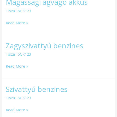
Magassági ágvágó akkus
TiszaToGK123
Magassági
Read More »
ágvágó
akkus
Zagyszivattyú benzines
TiszaToGK123
Zagyszivattyú
Read More »
benzines
Szivattyú benzines
TiszaToGK123
Szivattyú
Read More »
benzines