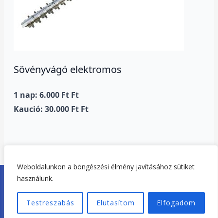
Sövényvágó elektromos
1 nap: 6.000 Ft Ft
Kaució: 30.000 Ft Ft
Weboldalunkon a böngészési élmény javításához sütiket
Copyright © 2026. Tisza-tó Gépkölcsönző Tiszafüred |
használunk.
Adatvédelem
|
Impresszum
Testreszabás
Elutasítom
Elfogadom
Weboldal készítés:
Tiszató-Webdesign