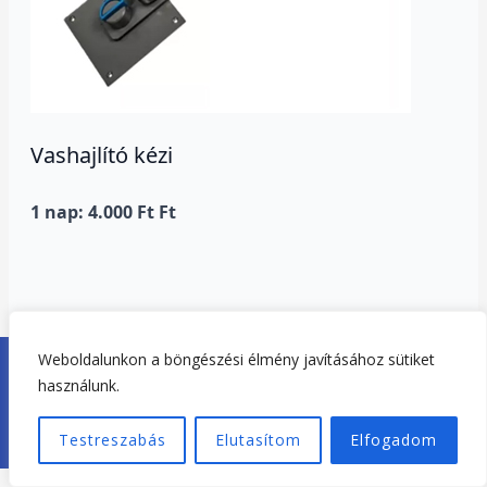
Vashajlító kézi
1 nap: 4.000 Ft Ft
Weboldalunkon a böngészési élmény javításához sütiket
Copyright © 2026. Tisza-tó Gépkölcsönző Tiszafüred |
használunk.
Adatvédelem
|
Impresszum
Weboldal készítés:
Tiszató-Webdesign
Testreszabás
Elutasítom
Elfogadom