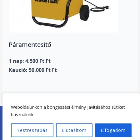
Páramentesítő
1 nap: 4.500 Ft Ft
Kaució: 50.000 Ft Ft
Weboldalunkon a böngészési élmény javításához sütiket
Copyright © 2026. Tisza-tó Gépkölcsönző Tiszafüred |
használunk.
Adatvédelem
|
Impresszum
Testreszabás
Elutasítom
Elfogadom
Weboldal készítés:
Tiszató-Webdesign