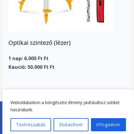
Optikai szintező (lézer)
1 nap: 6.000 Ft Ft
Kaució: 50.000 Ft Ft
Weboldalunkon a böngészési élmény javításához sütiket
Copyright © 2026. Tisza-tó Gépkölcsönző Tiszafüred |
használunk.
Adatvédelem
|
Impresszum
Testreszabás
Elutasítom
Elfogadom
Weboldal készítés:
Tiszató-Webdesign