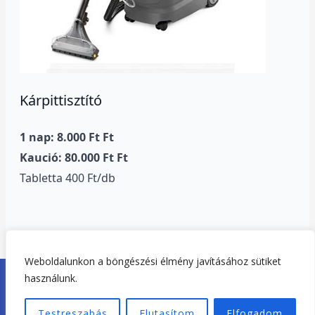
Kárpittisztító
1 nap: 8.000 Ft Ft
Kaució: 80.000 Ft Ft
Tabletta 400 Ft/db
Weboldalunkon a böngészési élmény javításához sütiket
Copyright © 2026. Tisza-tó Gépkölcsönző Tiszafüred |
használunk.
Adatvédelem
|
Impresszum
Testreszabás
Elutasítom
Elfogadom