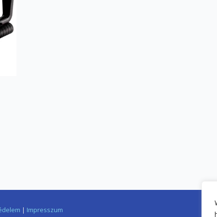
édelem
|
Impresszum