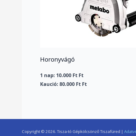
Horonyvágó
1 nap: 10.000 Ft Ft
Kaució: 80.000 Ft Ft
Copyright © 2026. Tisza-tó Gépkölcsönző Tiszafüred |
Adatv