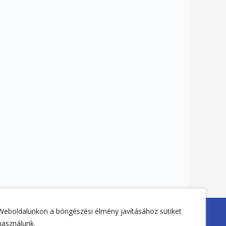
Weboldalunkon a böngészési élmény javításához sütiket
Weboldal készítés:
Tiszató-Webdesign
használunk.