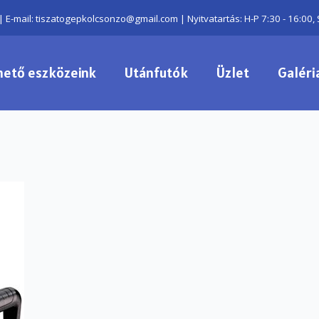
| E-mail: tiszatogepkolcsonzo@gmail.com | Nyitvatartás: H-P 7:30 - 16:00, 
hető eszközeink
Utánfutók
Üzlet
Galéri