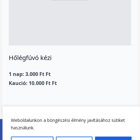
Hőlégfúvó kézi
1 nap: 3.000 Ft Ft
Kaució: 10.000 Ft Ft
Weboldalunkon a böngészési élmény javításához sütiket
Copyright © 2026. Tisza-tó Gépkölcsönző Tiszafüred |
használunk.
Adatvédelem
|
Impresszum