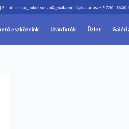
| E-mail: tiszatogepkolcsonzo@gmail.com | Nyitvatartás: H-P 7:30 - 16:00, 
hető eszközeink
Utánfutók
Üzlet
Galéri