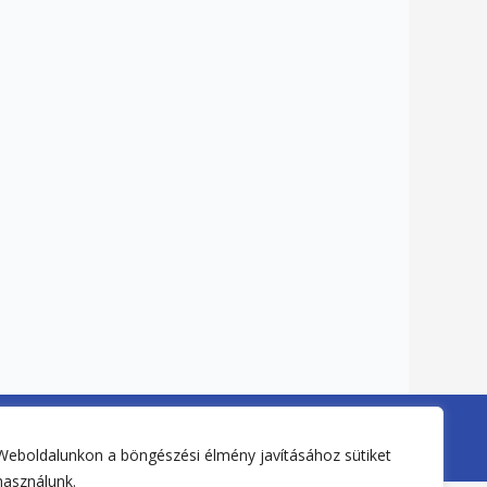
Weboldal készítés:
Tiszató-Webdesign
Weboldalunkon a böngészési élmény javításához sütiket
használunk.