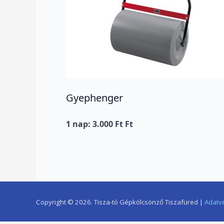
Gyephenger
1 nap: 3.000 Ft Ft
Copyright © 2026. Tisza-tó Gépkölcsönző Tiszafüred |
Adatv