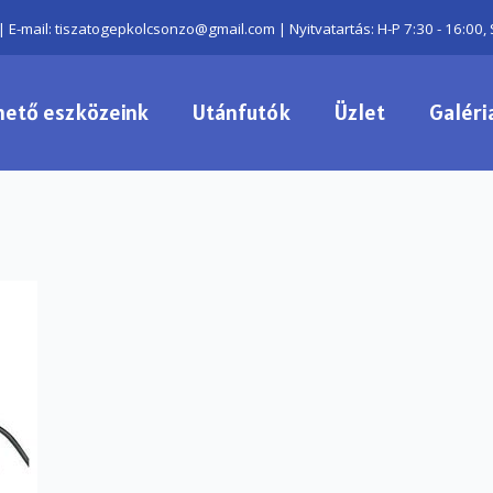
| E-mail: tiszatogepkolcsonzo@gmail.com | Nyitvatartás: H-P 7:30 - 16:00, 
hető eszközeink
Utánfutók
Üzlet
Galéri