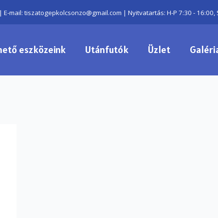
| E-mail: tiszatogepkolcsonzo@gmail.com | Nyitvatartás: H-P 7:30 - 16:00, 
hető eszközeink
Utánfutók
Üzlet
Galéri