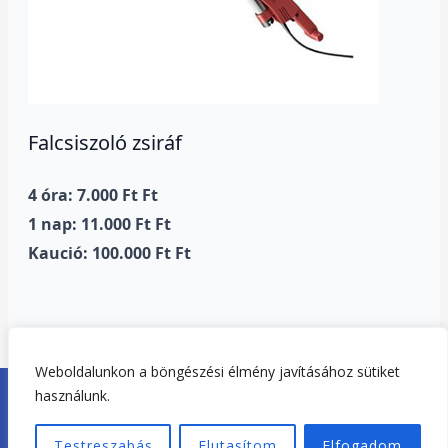
Falcsiszoló zsiráf
4 óra: 7.000 Ft Ft
1 nap: 11.000 Ft Ft
Kaució: 100.000 Ft Ft
Weboldalunkon a böngészési élmény javításához sütiket
Copyright © 2026. Tisza-tó Gépkölcsönző Tiszafüred |
használunk.
Adatvédelem
|
Impresszum
Testreszabás
Elutasítom
Elfogadom