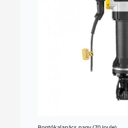
Bontókalapács nagy (70 Joule)