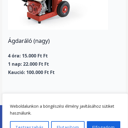
Ágdaráló (nagy)
4 óra: 15.000 Ft Ft
1 nap: 22.000 Ft Ft
Kaució: 100.000 Ft Ft
Weboldalunkon a böngészési élmény javításához sütiket
Copyright © 2026. Tisza-tó Gépkölcsönző Tiszafüred |
használunk.
Adatvédelem
|
Impresszum
Testreszabás
Elutasítom
Elfogadom